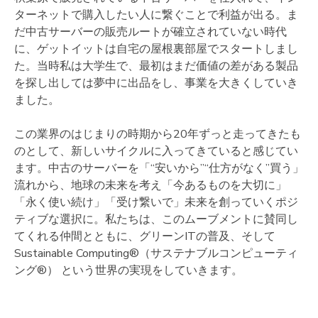
ターネットで購入したい人に繋ぐことで利益が出る。ま
だ中古サーバーの販売ルートが確立されていない時代
に、ゲットイットは自宅の屋根裏部屋でスタートしまし
た。当時私は大学生で、最初はまだ価値の差がある製品
を探し出しては夢中に出品をし、事業を大きくしていき
ました。
この業界のはじまりの時期から20年ずっと走ってきたも
のとして、新しいサイクルに入ってきていると感じてい
ます。中古のサーバーを「“安いから”“仕方がなく”買う」
流れから、地球の未来を考え「今あるものを大切に」
「永く使い続け」「受け繋いで」未来を創っていくポジ
ティブな選択に。私たちは、このムーブメントに賛同し
てくれる仲間とともに、グリーンITの普及、そして
Sustainable Computing®（サステナブルコンピューティ
ング®） という世界の実現をしていきます。